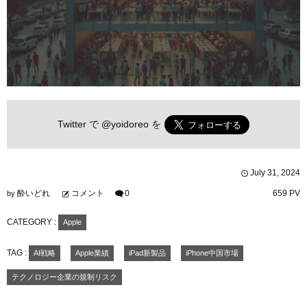
Twitter で
@yoidoreo
を
July
31
,
2024
酔いどれ
コメント
0
659 PV
by
CATEGORY :
Apple
TAG :
AI戦略
Apple業績
iPad新製品
iPhone中国市場
テクノロジー企業の規制リスク