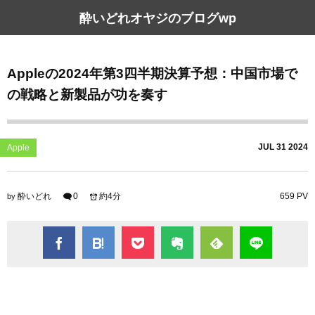
酔いどれオヤジのブログwp
Appleの2024年第3四半期決算予想：中国市場で
の戦略と新製品が功を奏す
JUL
31
2024
Apple
酔いどれ
0
約4分
659 PV
by