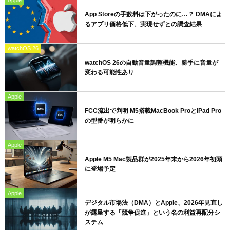
App Storeの手数料は下がったのに…？ DMAによ
るアプリ価格低下、実現せずとの調査結果
watchOS 26
watchOS 26の自動音量調整機能、勝手に音量が
変わる可能性あり
Apple
FCC流出で判明 M5搭載MacBook ProとiPad Pro
の型番が明らかに
Apple
Apple M5 Mac製品群が2025年末から2026年初頭
に登場予定
Apple
デジタル市場法（DMA）とApple、2026年見直し
が露呈する「競争促進」という名の利益再配分シ
ステム