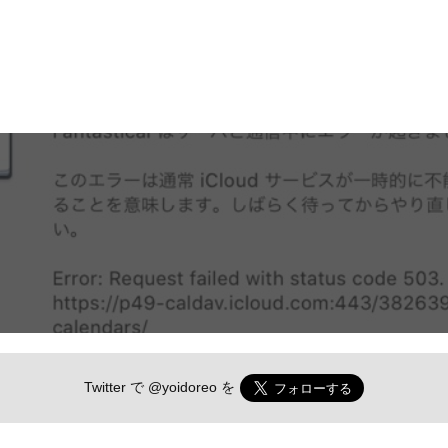
Twitter で
@yoidoreo
を