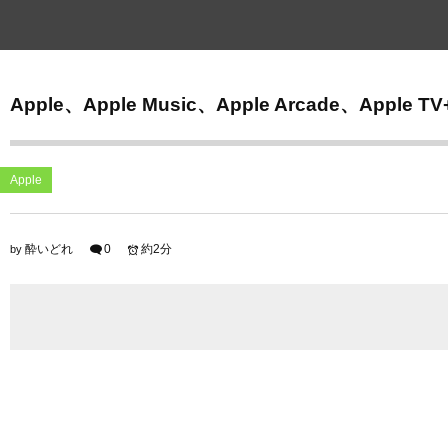
Apple、Apple Music、Apple Arcade、A
Apple
酔いどれ
0
約2分
by