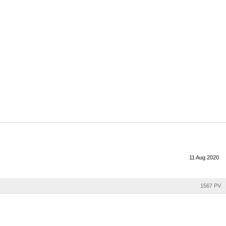
11
Aug
2020
1567 PV