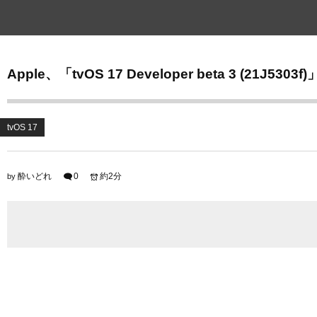
Apple、「tvOS 17 Developer beta 3 (21J5
tvOS 17
酔いどれ
0
約2分
by