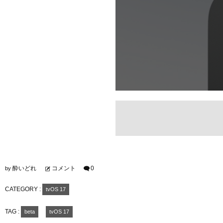
酔いどれ
コメント
0
by
CATEGORY :
tvOS 17
TAG :
beta
tvOS 17