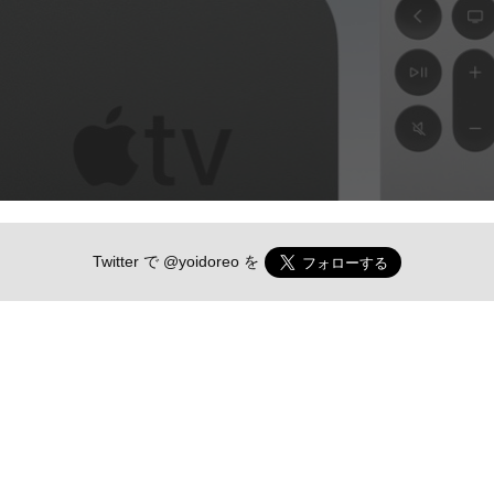
Twitter で
@yoidoreo
を