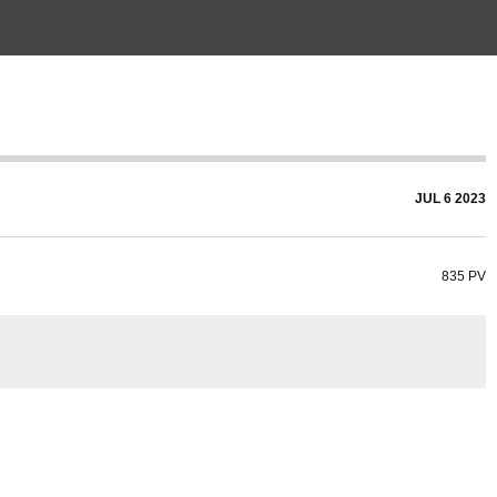
JUL
6
2023
835 PV