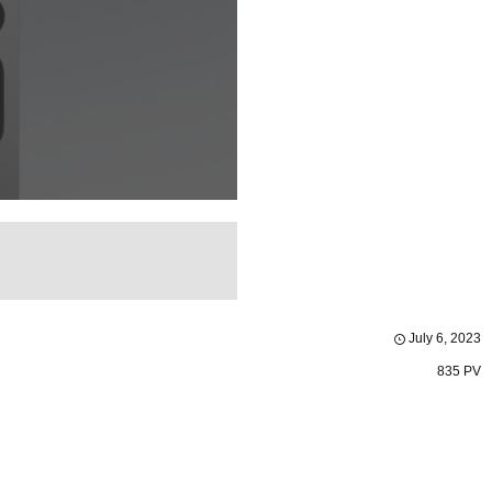
July
6
,
2023
835 PV