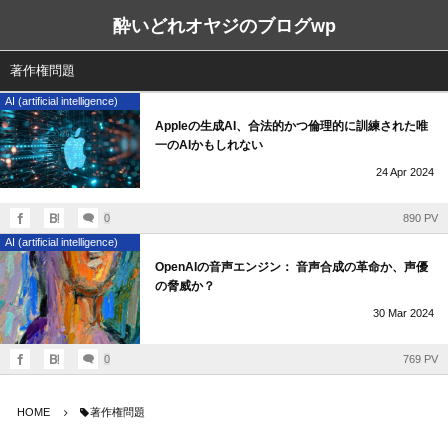
酔いどれオヤジのブログwp
著作権問題
AI (artificial intelligence)
Appleの生成AI、合法的かつ倫理的に訓練された唯
一のAIかもしれない
24
Apr
2024
0
890 PV
AI (artificial intelligence)
OpenAIの音声エンジン： 音声合成の革命か、声優
の脅威か？
30
Mar
2024
0
769 PV
HOME
著作権問題