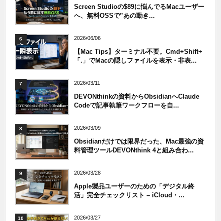
Screen Studioの$89に悩んでるMacユーザー
へ、無料OSSで”あの動き...
2026/06/06
6
【Mac Tips】ターミナル不要。Cmd+Shift+
「.」でMacの隠しファイルを表示・非表...
2026/03/11
7
DEVONthinkの資料からObsidianへClaude
Codeで記事執筆ワークフローを自...
2026/03/09
8
Obsidianだけでは限界だった、Mac最強の資
料管理ツールDEVONthink 4と組み合わ...
2026/03/28
9
Apple製品ユーザーのための「デジタル終
活」完全チェックリスト – iCloud・...
2026/03/27
10