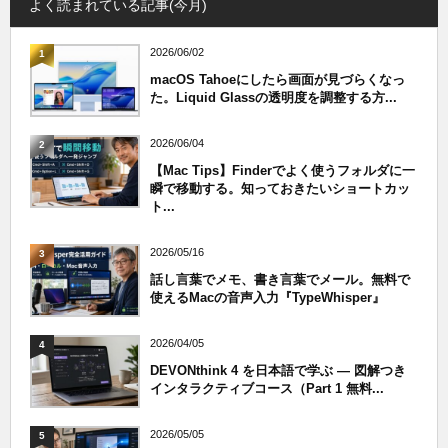
よく読まれている記事(今月)
2026/06/02
1
macOS Tahoeにしたら画面が見づらくなっ
た。Liquid Glassの透明度を調整する方...
2026/06/04
2
【Mac Tips】Finderでよく使うフォルダに一
瞬で移動する。知っておきたいショートカッ
ト...
2026/05/16
3
話し言葉でメモ、書き言葉でメール。無料で
使えるMacの音声入力『TypeWhisper』
2026/04/05
4
DEVONthink 4 を日本語で学ぶ — 図解つき
インタラクティブコース（Part 1 無料...
2026/05/05
5