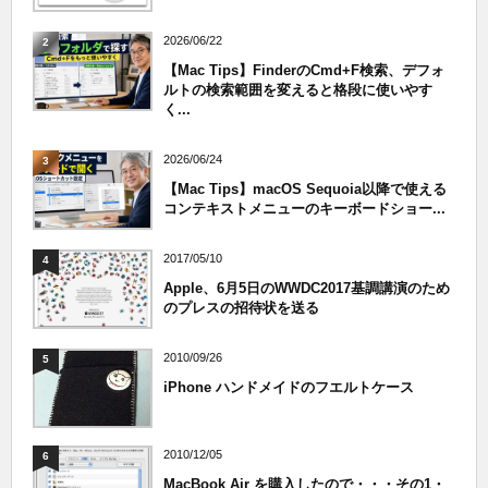
2026/06/22
2
【Mac Tips】FinderのCmd+F検索、デフォ
ルトの検索範囲を変えると格段に使いやす
く...
2026/06/24
3
【Mac Tips】macOS Sequoia以降で使える
コンテキストメニューのキーボードショー...
2017/05/10
4
Apple、6月5日のWWDC2017基調講演のため
のプレスの招待状を送る
2010/09/26
5
iPhone ハンドメイドのフエルトケース
2010/12/05
6
MacBook Air を購入したので・・・その1・