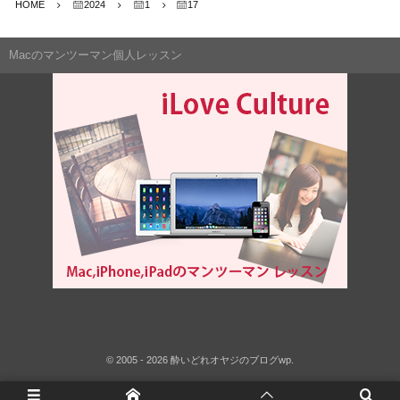
HOME
2024
1
17
Macのマンツーマン個人レッスン
©
2005 - 2026
酔いどれオヤジのブログwp
.