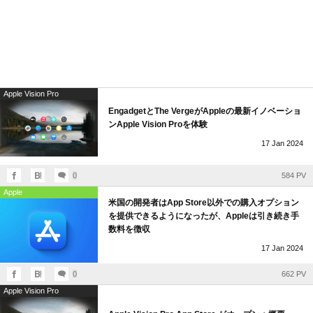
Apple Vision Pro
EngadgetとThe VergeがAppleの最新イノベーショ
ンApple Vision Proを体験
17
Jan
2024
0
584 PV
Apple
米国の開発者はApp Store以外での購入オプション
を提供できるようになったが、Appleは引き続き手
数料を徴収
17
Jan
2024
0
662 PV
Apple Vision Pro