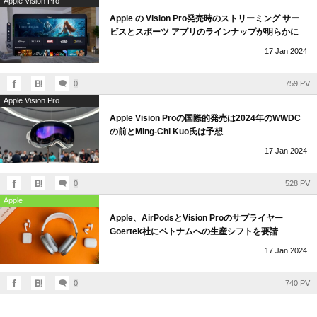
Apple Vision Pro
Apple の Vision Pro発売時のストリーミング サー
ビスとスポーツ アプリのラインナップが明らかに
17
Jan
2024
0
759 PV
Apple Vision Pro
Apple Vision Proの国際的発売は2024年のWWDC
の前とMing-Chi Kuo氏は予想
17
Jan
2024
0
528 PV
Apple
Apple、AirPodsとVision Proのサプライヤー
Goertek社にベトナムへの生産シフトを要請
17
Jan
2024
0
740 PV