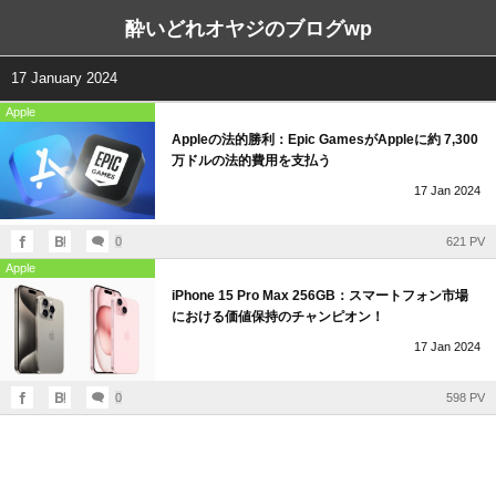
酔いどれオヤジのブログwp
17 January 2024
Apple
Appleの法的勝利：Epic GamesがAppleに約 7,300
万ドルの法的費用を支払う
17
Jan
2024
0
621 PV
Apple
iPhone 15 Pro Max 256GB：スマートフォン市場
における価値保持のチャンピオン！
17
Jan
2024
0
598 PV