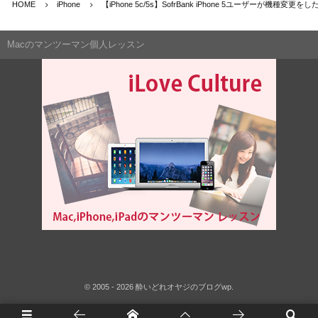
HOME
iPhone
【iPhone 5c/5s】SofrBank iPhone 5ユーザーが機種
Macのマンツーマン個人レッスン
©
2005 - 2026
酔いどれオヤジのブログwp
.