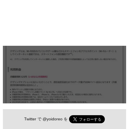
Twitter で
@yoidoreo
を