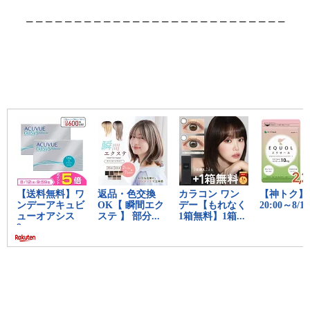
– – – – – – – – – – – – – – – – – – – – – – – – – – –