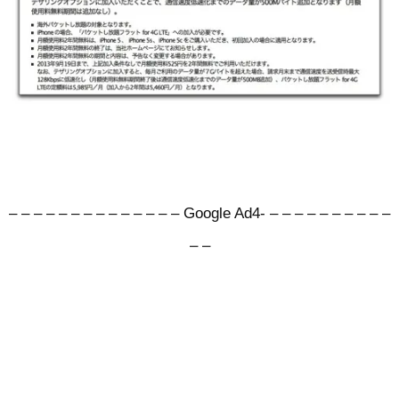
– – – – – – – – – – – – – – Google Ad4- – – – – – – – – – –
– –