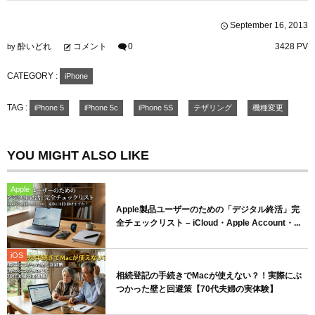
September
16
,
2013
酔いどれ
コメント
0
3428 PV
by
CATEGORY :
iPhone
TAG :
iPhone 5
iPhone 5c
iPhone 5S
テザリング
機種変更
YOU MIGHT ALSO LIKE
Apple
Apple製品ユーザーのための「デジタル終活」完
全チェックリスト – iCloud・Apple Account・...
iOS
相続登記の手続きでMacが使えない？！実際にぶ
つかった壁と回避策【70代夫婦の実体験】